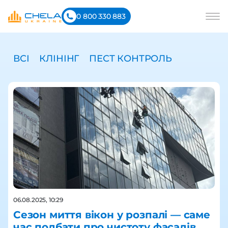
0 800 330 883
ВСІ
КЛІНІНГ
ПЕСТ КОНТРОЛЬ
06.08.2025, 10:29
Сезон миття вікон у розпалі — саме
час подбати про чистоту фасадів