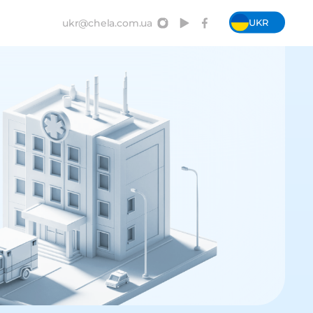
UKR
ukr@chela.com.ua