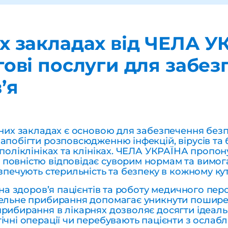
х закладах від ЧЕЛА У
гові послуги для забе
’я
чних закладах є основою для забезпечення безп
запобігти розповсюдженню інфекцій, вірусів та
 поліклініках та клініках. ЧЕЛА УКРАЇНА пропо
повністю відповідає суворим нормам та вимог
езпечують стерильність та безпеку в кожному ку
є на здоров’я пацієнтів та роботу медичного пер
етельне прибирання допомагає уникнути пошире
прибирання в лікарнях дозволяє досягти ідеал
ічні операції чи перебувають пацієнти з ослабл