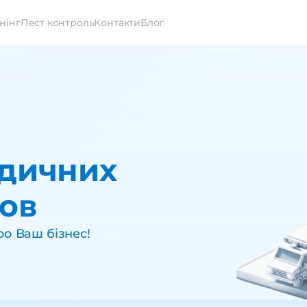
нінг
Пест контроль
Контакти
Блог
едичних
ов
о Ваш бізнес!