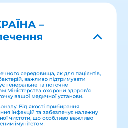
КРАЇНА –
зпечення
ечного середовища, як для пацієнтів,
 бактерій, важливо підтримувати
нує генеральне та поточне
ам Міністерства охорони здоров’я
точку вашої медичної установи.
соналу. Від якості прибирання
ння інфекцій та забезпечує належну
ьної чистоти, що особливо важливо
еним імунітетом.