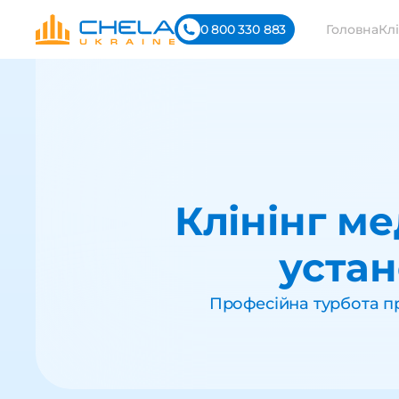
0 800 330 883
Головна
Клі
Клінінг м
устан
Професійна турбота пр