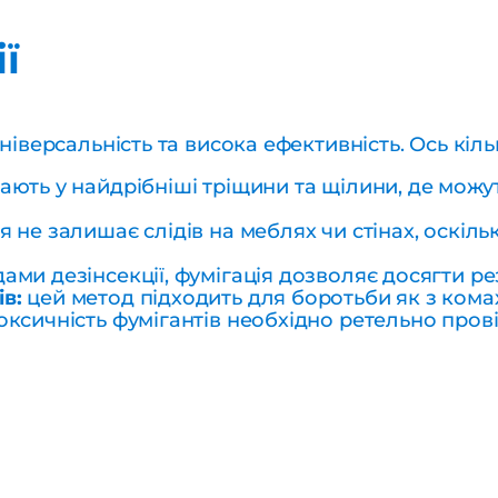
ї
універсальність та висока ефективність. Ось кіл
ють у найдрібніші тріщини та щілини, де можу
я не залишає слідів на меблях чи стінах, оскіл
ами дезінсекції, фумігація дозволяє досягти ре
в:
цей метод підходить для боротьби як з комах
оксичність фумігантів необхідно ретельно про