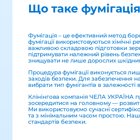
Що таке фумігаці
Фумігація – це ефективний метод боро
фумігації використовуються хімічні р
важливою складовою підготовки зерна
підтримувати належний рівень безпеки
знищувати не лише дорослих шкідників
Процедура фумігації виконується лиш
заходів безпеки. Для забезпечення н
вибрати тип фумігантів в залежності 
Клінінгова компанія ЧЕЛА УКРАЇНА п
зосередитися на головному — розвитк
Ми використовуємо сучасні сертифіко
та з мінімальним часом простою. На
стандартів безпеки.