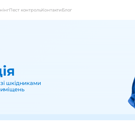
нінг
Пест контроль
Контакти
Блог
ія
зі шкідниками
риміщень