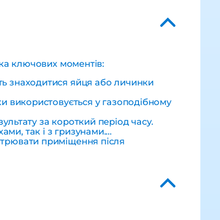
ька ключових моментів:
ть знаходитися яйця або личинки
ьки використовується у газоподібному
зультату за короткий період часу.
ами, так і з гризунами.
вітрювати приміщення після