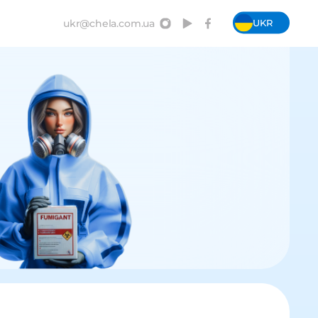
UKR
ukr@chela.com.ua