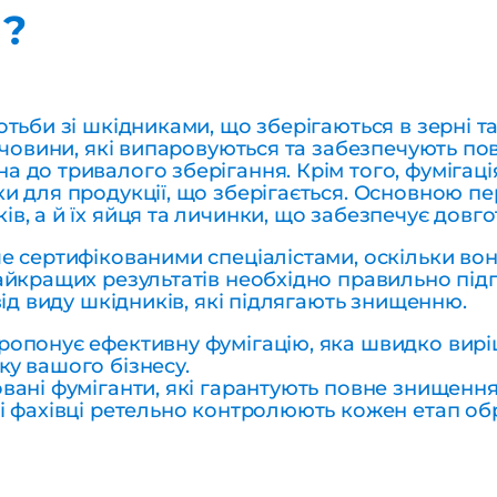
я?
тьби зі шкідниками, що зберігаються в зерні т
ечовини, які випаровуються та забезпечують по
 до тривалого зберігання. Крім того, фумігац
 для продукції, що зберігається. Основною пере
, а й їх яйця та личинки, що забезпечує довго
е сертифікованими спеціалістами, оскільки во
айкращих результатів необхідно правильно під
від виду шкідників, які підлягають знищенню.
ропонує ефективну фумігацію, яка швидко вирі
у вашого бізнесу.
вані фуміганти, які гарантують повне знищенн
ші фахівці ретельно контролюють кожен етап о