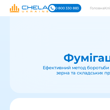
0 800 330 883
Головна
Клі
Фумігац
Ефективний метод боротьби 
зерна та складських п