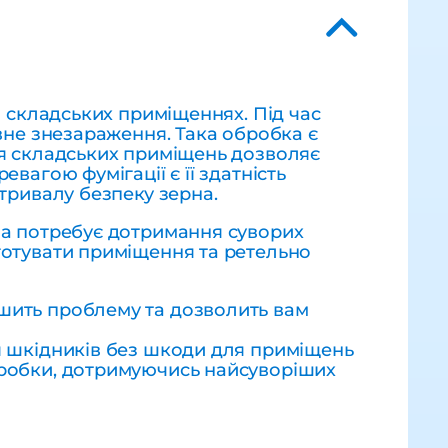
а складських приміщеннях. Під час
вне знезараження. Така обробка є
ія складських приміщень дозволяє
вагою фумігації є її здатність
тривалу безпеку зерна.
на потребує дотримання суворих
готувати приміщення та ретельно
шить проблему та дозволить вам
я шкідників без шкоди для приміщень
бробки, дотримуючись найсуворіших