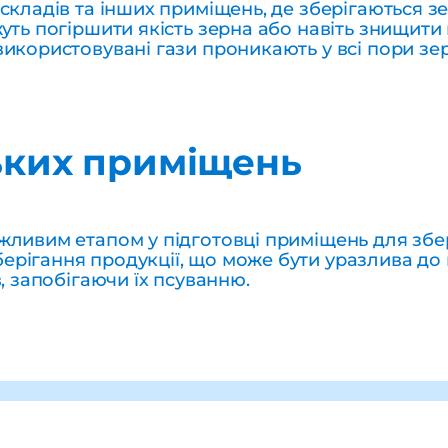
складів та інших приміщень, де зберігаються з
уть погіршити якість зерна або навіть знищити 
використовувані гази проникають у всі пори зе
ьких приміщень
жливим етапом у підготовці приміщень для збер
рігання продукції, що може бути уразлива до
, запобігаючи їх псуванню.