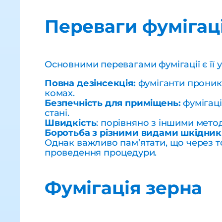
Переваги фумігаці
Основними перевагами фумігації є її 
Повна дезінсекція:
фуміганти проника
комах.
Безпечність для приміщень:
фумігаці
стані.
Швидкість
: порівняно з іншими метод
Боротьба з різними видами шкідникі
Однак важливо пам’ятати, що через т
проведення процедури.
Фумігація зерна